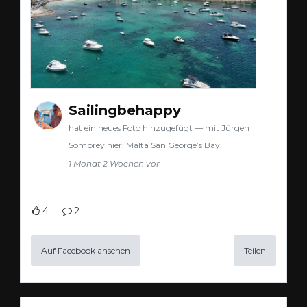
Sailingbehappy
hat ein neues Foto hinzugefügt — mit Jürgen
Sombrey hier: Malta San George’s Bay.
1 Monat 2 Wochen vor
4
2
Auf Facebook ansehen
Teilen