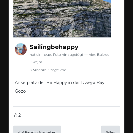
Sailingbehappy
hat ein neues Foto hinzugefügt — hier: Baie de
Dwejra.
3 Monate 3 tage vor
Ankerplatz der Be Happy in der Dwejra Bay
Gozo
2
Auf Facebook ansehen
Teilen