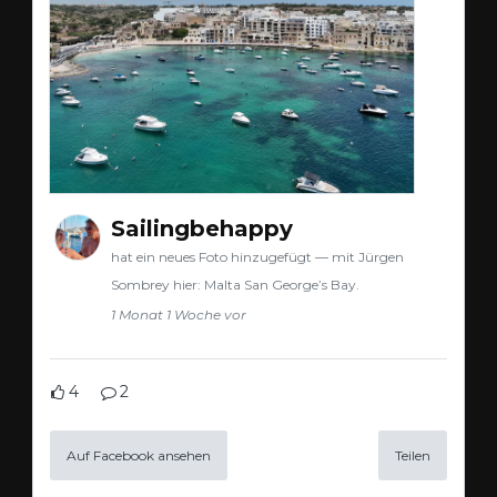
Sailingbehappy
hat ein neues Foto hinzugefügt — mit Jürgen
Sombrey hier: Malta San George’s Bay.
1 Monat 1 Woche vor
4
2
Auf Facebook ansehen
Teilen