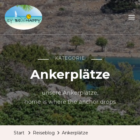
Sailing Be Happy
ein Traum wird wahr
KATEGORIE
Ankerplätze
unsere Ankerplätze,
home is where the anchor drops
Start
Reiseblog
Ankerplätze