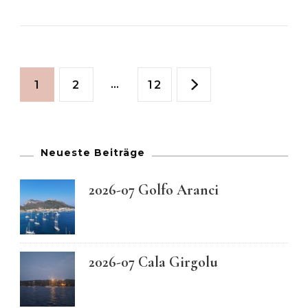
Seitennummerierun
Seite
Seite
…
Seite
1
2
12
der
Beiträge
Neueste Beiträge
2026-07 Golfo Aranci
2026-07 Cala Girgolu