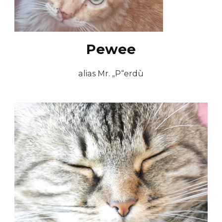
Pewee
alias Mr. „P“erdù