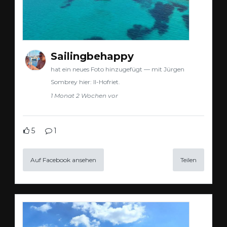
Sailingbehappy
hat ein neues Foto hinzugefügt — mit Jürgen
Sombrey hier: Il-Hofriet.
1 Monat 2 Wochen vor
5
1
Auf Facebook ansehen
Teilen