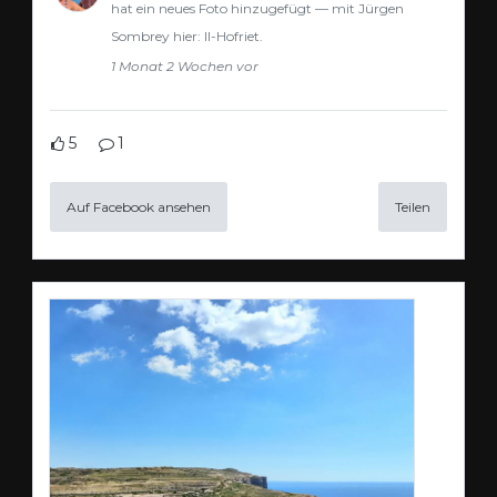
hat ein neues Foto hinzugefügt — mit Jürgen
Sombrey hier: Il-Hofriet.
1 Monat 2 Wochen vor
5
1
Auf Facebook ansehen
Teilen