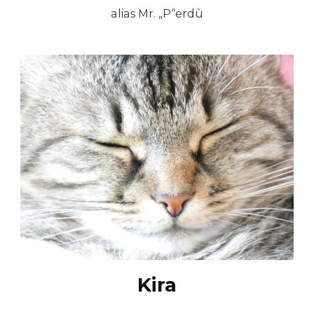
alias Mr. „P“erdù
Kira