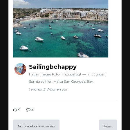
Sailingbehappy
hat ein neues Foto hinzugefügt — mit Jürgen
Sombrey hier: Malta San George’s Bay.
1 Monat 2 Wochen vor
4
2
Auf Facebook ansehen
Teilen