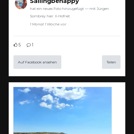
Sailingbehappy
hat ein neues Foto hinzugefügt — mit Jürgen
Sombrey hier: Il-Hofriet.
1 Monat 1 Woche vor
5
1
Auf Facebook ansehen
Teilen