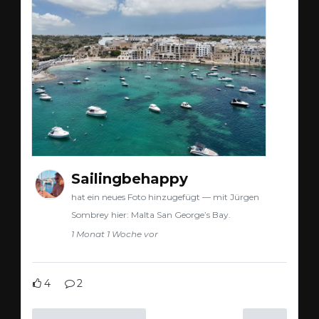
Sailingbehappy
hat ein neues Foto hinzugefügt — mit Jürgen
Sombrey hier: Malta San George’s Bay.
1 Monat 1 Woche vor
4
2