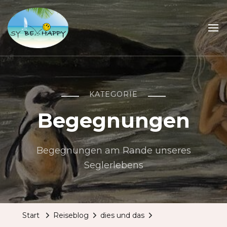
Sailing Be Happy
ein Traum wird wahr
KATEGORIE
Begegnungen
Begegnungen am Rande unseres
Seglerlebens
Start
Reiseblog
dies und das