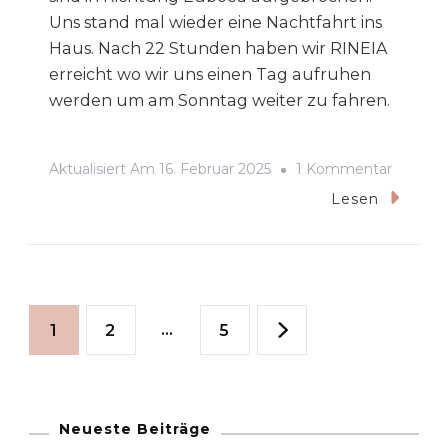
Uns stand mal wieder eine Nachtfahrt ins
Haus. Nach 22 Stunden haben wir RINEIA
erreicht wo wir uns einen Tag aufruhen
werden um am Sonntag weiter zu fahren.
Zu
Aktualisiert Am
16. Februar 2025
1 Kommentar
2025-
Lesen
02
Ankerb
Ormos
Seitennummerierun
Kormou
Seite
Seite
…
Seite
1
2
5
Ammos
der
Auf
RINEIA
Beiträge
Neueste Beiträge
GR