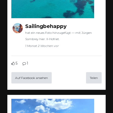
Sailingbehappy
hat ein neues Foto hinzugefügt — mit Jürgen
Sombrey hier: Il-Hofriet.
1 Monat 2 Wochen vor
5
1
Auf Facebook ansehen
Teilen