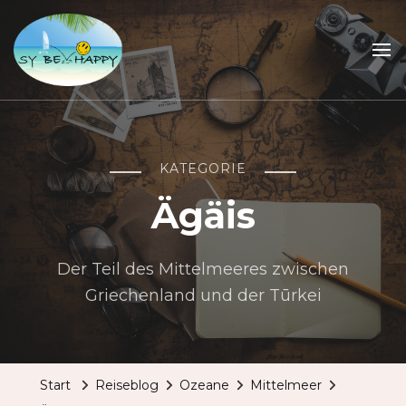
Sailing Be Happy
ein Traum wird wahr
KATEGORIE
Ägäis
Der Teil des Mittelmeeres zwischen
Griechenland und der Tūrkei
Start
Reiseblog
Ozeane
Mittelmeer