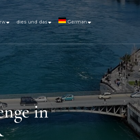
ew
dies und das
German
Afrikaans
Arabic
Chinese
(Simplified)
enge in
Dutch
R
English