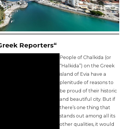
„Greek Reporters“
People of Chalkida (or
“Halkida”) on the Greek
island of Evia have a
plenitude of reasons to
be proud of their historic
and beautiful city. But if
there’s one thing that
stands out among all its
other qualities, it would