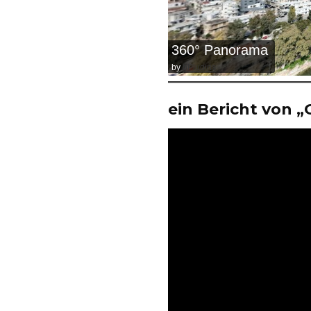
360° Panorama
by
bPlugins
ein Bericht von 