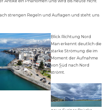
der Antike ein Phänomen und wird bis heute nicht
 nach strengen Regeln und Auflagen und steht uns
Blick Richtung Nord
Man erkennt deutlich die
starke Strömung die im
Moment der Aufnahme
von
S
üd nach Nord
strömt.