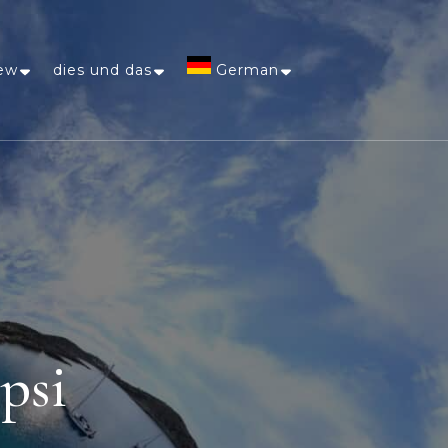
ew
dies und das
German
Afrikaans
Arabic
Chinese
(Simplified)
Dutch
psi
English