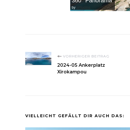
360° Panorama
by
bPlugins
Beitragsnavigati
VORHERIGER BEITRAG
2024-05 Ankerplatz
Xirokampou
VIELLEICHT GEFÄLLT DIR AUCH DAS: