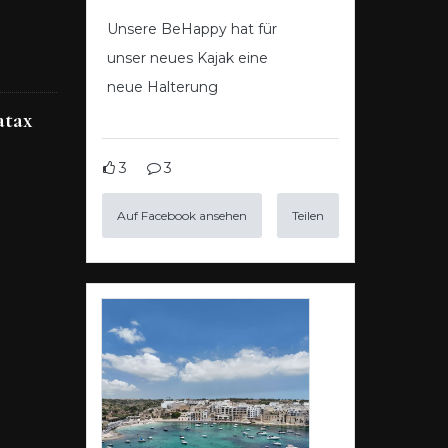
Unsere BeHappy hat für
unser neues Kajak eine
neue Halterung
atax
3
3
Auf Facebook ansehen
Teilen