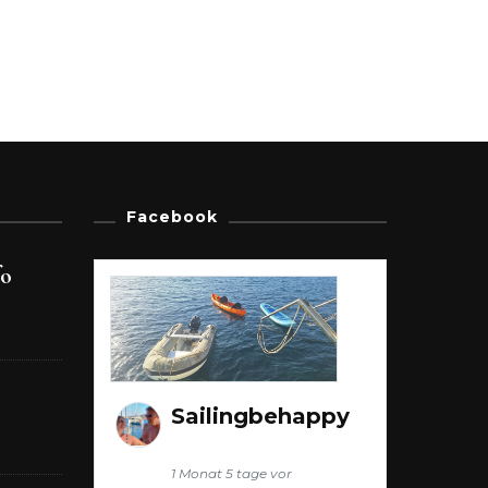
Facebook
fo
Sailingbehappy
1 Monat 5 tage vor