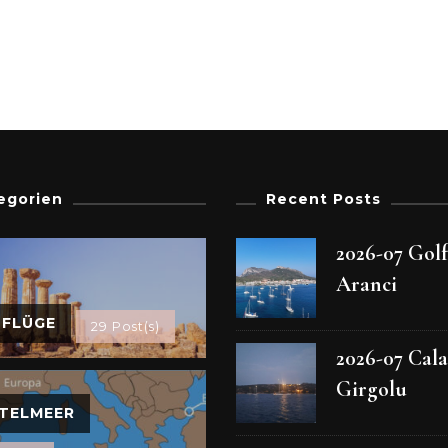
egorien
Recent Posts
2026-07 Gol
Aranci
SFLÜGE
29 Post(s)
2026-07 Cala
Girgolu
TELMEER