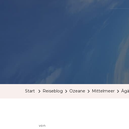
Start
Reiseblog
Ozeane
Mittelmeer
Ägä
von