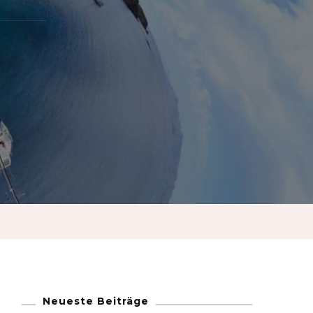
French
German
Greek
Italian
Maltese
Norwegian
Portuguese
Neueste Beiträge
Spanish