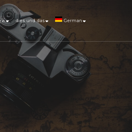
ew
dies und das
German
Afrikaans
Arabic
Chinese
(Simplified)
Dutch
English