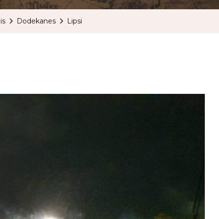
is
Dodekanes
Lipsi