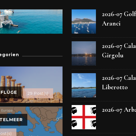
2026-07 Gol
Aranci
2026-07 Cala
Girgolu
egorien
2026-07 Cala
Liberotto
SFLÜGE
29 Post(s)
2026-07 Arb
TELMEER
ost(s)