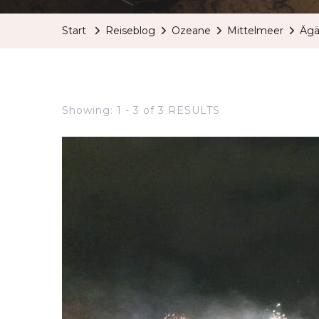
Start
Reiseblog
Ozeane
Mittelmeer
Ägä
Showing: 1 - 3 of 3 RESULTS