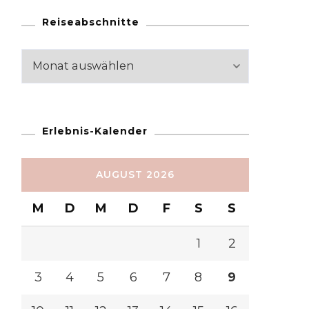
Reiseabschnitte
Reiseabschnitte
Erlebnis-Kalender
AUGUST 2026
M
D
M
D
F
S
S
1
2
3
4
5
6
7
8
9