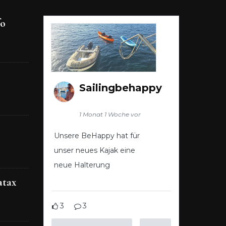
fo
Sailingbehappy
1 Monat 1 Woche vor
Unsere BeHappy hat für
unser neues Kajak eine
neue Halterung
atax
3
3