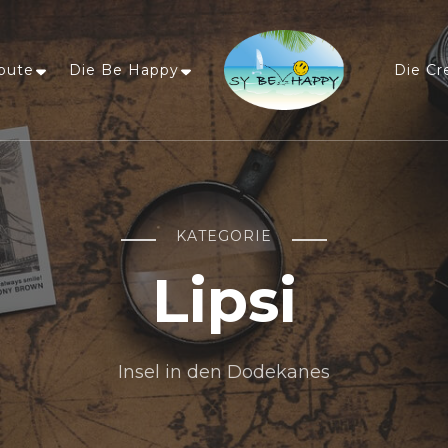
oute
Die Be Happy
Die Cr
Sailing Be Happy
ein Traum wird wahr
KATEGORIE
Lipsi
Insel in den Dodekanes