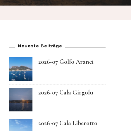
French
German
Greek
Neueste Beiträge
Italian
2026-07 Golfo Aranci
Maltese
2026-07 Cala Girgolu
Norwegian
Portuguese
2026-07 Cala Liberotto
Spanish