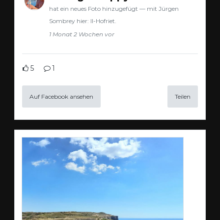
hat ein neues Foto hinzugefügt — mit Jürgen
Sombrey hier: Il-Hofriet.
1 Monat 2 Wochen vor
5
1
Auf Facebook ansehen
Teilen