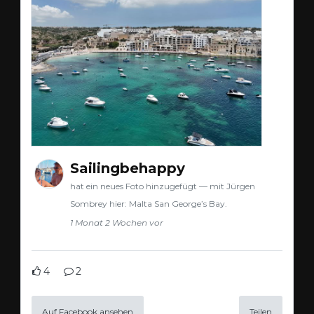
Sailingbehappy
hat ein neues Foto hinzugefügt — mit Jürgen
Sombrey hier: Malta San George’s Bay.
1 Monat 2 Wochen vor
4
2
Auf Facebook ansehen
Teilen