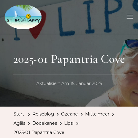
Sailing Be Happy
ein Traum wird wahr
2025-01 Papantria Cove
Aktualisiert Am
15. Januar 2025
Start
Reiseblog
Ozeane
Mittelmeer
Ägäis
Dodekanes
Lipsi
2025-01 Papantria Cove