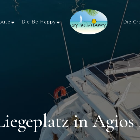
oute
Die Be Happy
Die Cr
Sailing Be Happy
ein Traum wird wahr
Liegeplatz in Agios