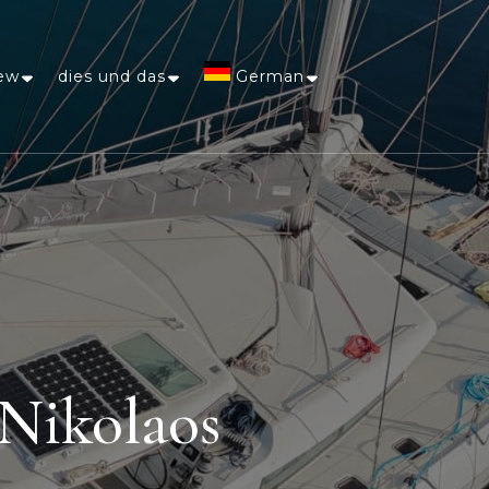
ew
dies und das
German
Afrikaans
Arabic
Chinese
(Simplified)
Dutch
 Nikolaos
English