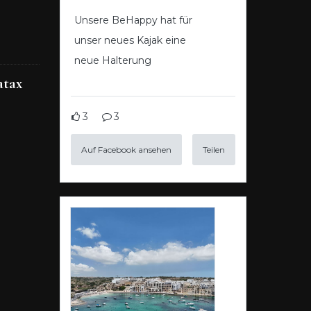
Unsere BeHappy hat für
unser neues Kajak eine
neue Halterung
atax
3
3
Auf Facebook ansehen
Teilen