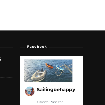
Facebook
fo
Sailingbehappy
1 Monat 6 tage vor