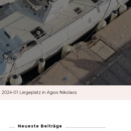
French
German
Greek
Italian
Maltese
2024-01 Liegeplatz in Agios Nikolaos
Norwegian
Portuguese
Neueste Beiträge
Spanish