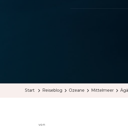
Start
Reiseblog
Ozeane
Mittelmeer
Ägä
von