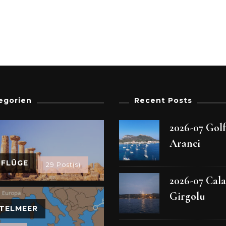
egorien
Recent Posts
2026-07 Gol
Aranci
SFLÜGE
29 Post(s)
2026-07 Cala
Girgolu
TELMEER