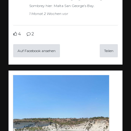
Sombrey hier: Malta San George’s Bay.
1 Monat 2 Wochen vor
4
2
Auf Facebook ansehen
Teilen