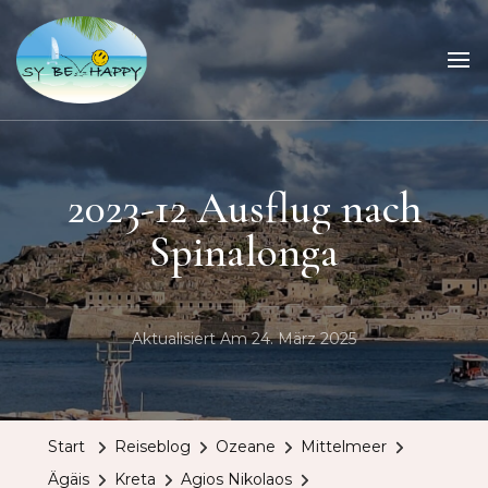
Sailing Be Happy
ein Traum wird wahr
2023-12 Ausflug nach
Spinalonga
Aktualisiert Am
24. März 2025
Start
Reiseblog
Ozeane
Mittelmeer
Ägäis
Kreta
Agios Nikolaos