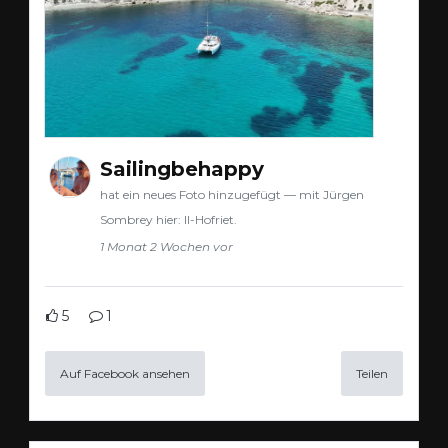
Sailingbehappy
hat ein neues Foto hinzugefügt — mit Jürgen
Sombrey hier: Il-Hofriet.
1 Monat 2 Wochen vor
5
1
Auf Facebook ansehen
Teilen