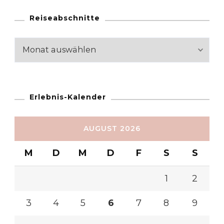
Reiseabschnitte
Reiseabschnitte
Erlebnis-Kalender
AUGUST 2026
M
D
M
D
F
S
S
1
2
3
4
5
6
7
8
9