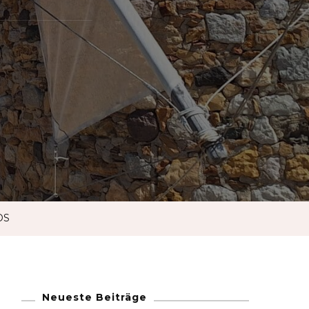
French
German
Greek
Italian
Maltese
OS
Norwegian
Portuguese
Neueste Beiträge
Spanish