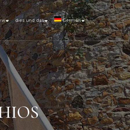
ew
dies und das
German
Afrikaans
Arabic
Chinese
(Simplified)
Dutch
 CHIOS
English