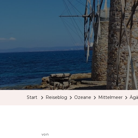
Start
Reiseblog
Ozeane
Mittelmeer
Ägä
von