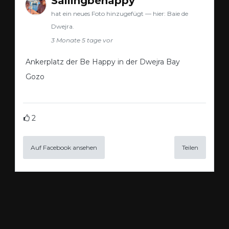
Sailingbehappy
hat ein neues Foto hinzugefügt — hier: Baie de
Dwejra.
3 Monate 5 tage vor
Ankerplatz der Be Happy in der Dwejra Bay
Gozo
2
Auf Facebook ansehen
Teilen