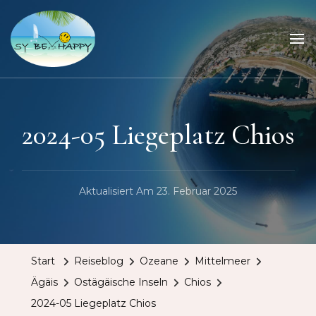
Sailing Be Happy
ein Traum wird wahr
2024-05 Liegeplatz Chios
Aktualisiert Am
23. Februar 2025
Start
Reiseblog
Ozeane
Mittelmeer
Ägäis
Ostägäische Inseln
Chios
2024-05 Liegeplatz Chios