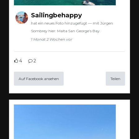
Sailingbehappy
hat ein neues Foto hinzugefügt — mit Jürgen
Sombrey hier: Malta San George’s Bay.
1 Monat 2 Wochen vor
4
2
Auf Facebook ansehen
Teilen