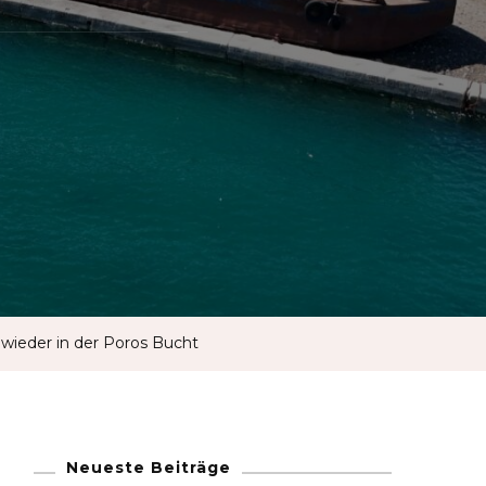
French
German
Greek
Italian
Maltese
 wieder in der Poros Bucht
Norwegian
Portuguese
Neueste Beiträge
Spanish