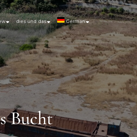
ew
dies und das
German
Afrikaans
Arabic
Chinese
(Simplified)
Dutch
os Bucht
English