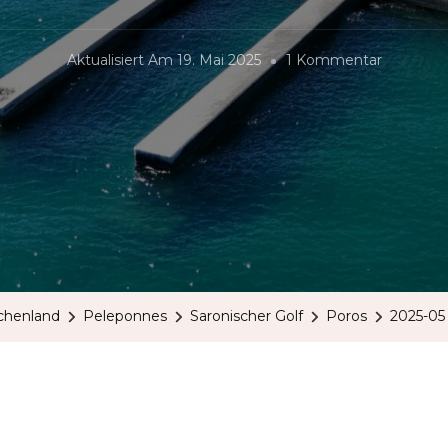
Zu
Aktualisiert Am
19. Mai 2025
1 Kommentar
2025-
05
Wieder
In
Der
Poros
Bucht
chenland
Peleponnes
Saronischer Golf
Poros
2025-05