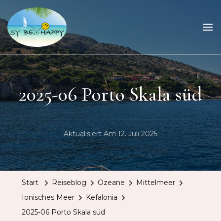
Sailing Be Happy
ein Traum wird wahr
2025-06 Porto Skala süd
Aktualisiert Am
12. Juli 2025
Start
Reiseblog
Ozeane
Mittelmeer
Ionisches Meer
Kefalonia
2025-06 Porto Skala süd