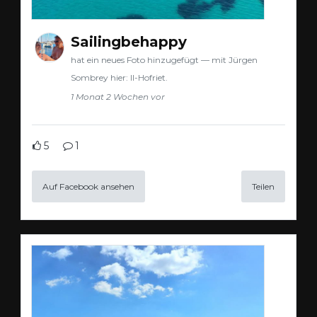
Sailingbehappy
hat ein neues Foto hinzugefügt — mit Jürgen
Sombrey hier: Il-Hofriet.
1 Monat 2 Wochen vor
5
1
Auf Facebook ansehen
Teilen