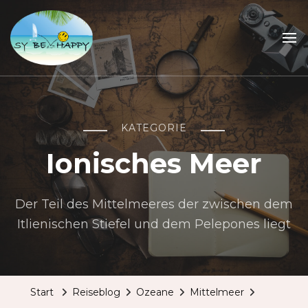
Sailing Be Happy
ein Traum wird wahr
KATEGORIE
Ionisches Meer
Der Teil des Mittelmeeres der zwischen dem
Itlienischen Stiefel und dem Pelepones liegt
Start
Reiseblog
Ozeane
Mittelmeer