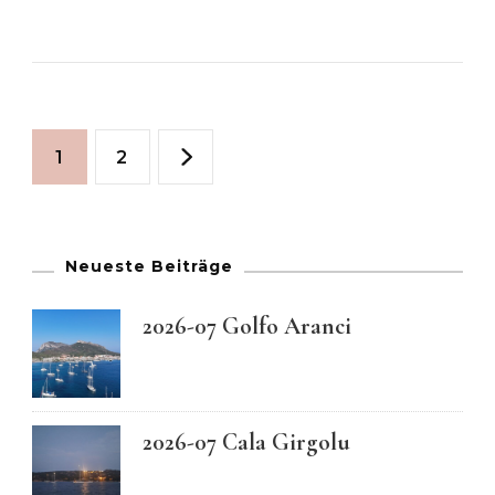
2025-
07
Kalamos
GR
Seitennummerierun
Seite
Seite
1
2
der
Beiträge
Neueste Beiträge
2026-07 Golfo Aranci
2026-07 Cala Girgolu