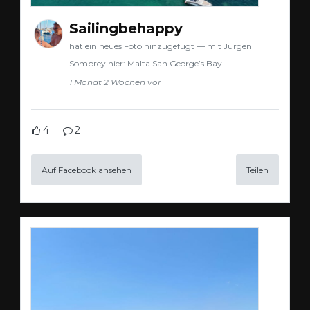
Sailingbehappy
hat ein neues Foto hinzugefügt — mit Jürgen
Sombrey hier: Malta San George’s Bay.
1 Monat 2 Wochen vor
4
2
Auf Facebook ansehen
Teilen