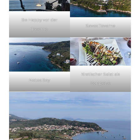
Be Happy vor der
Savos Taverne
Taverne
Kretischer Salat als
Notos Bay
Vorspeise