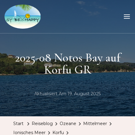
Sailing Be Happy
ein Traum wird wahr
2025-08 Notos Bay auf
Korfu GR
Aktualisiert Am
19. August 2025
Start
Reiseblog
Ozeane
Mittelmeer
Ionisches Meer
Korfu