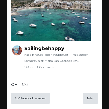
Sailingbehappy
hat ein neues Foto hinzugefügt — mit Jürgen
Sombrey hier: Malta San George’s Bay.
1 Monat 2 Wochen vor
4
2
Auf Facebook ansehen
Teilen