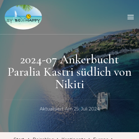
Sailing Be Happy
ein Traum wird wahr
2024-07 Ankerbucht
Paralia Kastri südlich von
Nikiti
Aktualisiert Am
25. Juli 2024