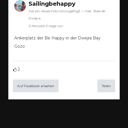
Sailingbehappy
hat ein neues Foto hinzugefügt — hier: Baie de
Dwejra.
3 Monate 5 tage vor
Ankerplatz der Be Happy in der Dwejra Bay
Gozo
2
Auf Facebook ansehen
Teilen