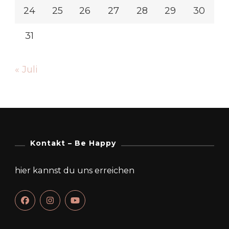
24
25
26
27
28
29
30
31
« Juli
Kontakt – Be Happy
hier kannst du uns erreichen