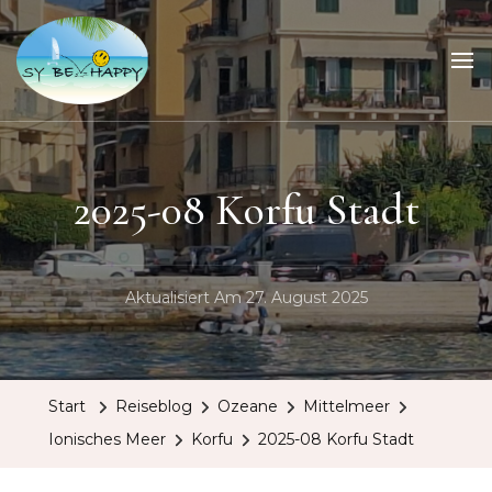
Sailing Be Happy
ein Traum wird wahr
2025-08 Korfu Stadt
Aktualisiert Am
27. August 2025
Start
Reiseblog
Ozeane
Mittelmeer
Ionisches Meer
Korfu
2025-08 Korfu Stadt