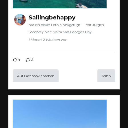
Sailingbehappy
hat ein neues Foto hinzugefügt — mit Jürgen
Sombrey hier: Malta San George’s Bay.
1 Monat 2 Wochen vor
4
2
Auf Facebook ansehen
Teilen