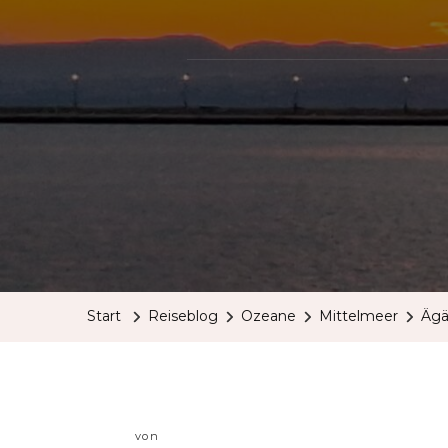
Start
Reiseblog
Ozeane
Mittelmeer
Ägä
von