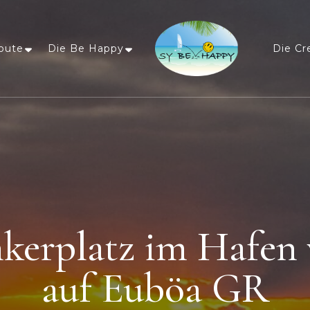
oute
Die Be Happy
Die Cr
Sailing Be Happy
ein Traum wird wahr
kerplatz im Hafen 
auf Euböa GR