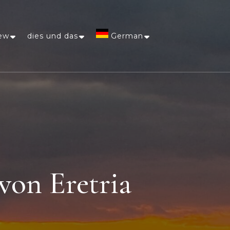
ew
dies und das
German
Afrikaans
Arabic
Chinese
(Simplified)
von Eretria
Dutch
English