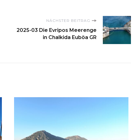
on
NÄCHSTER BEITRAG
2025-03 Die Evripos Meerenge
in Chalkida Euböa GR