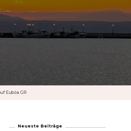
French
German
Greek
Italian
Maltese
 auf Euböa GR
Norwegian
Portuguese
Neueste Beiträge
Spanish