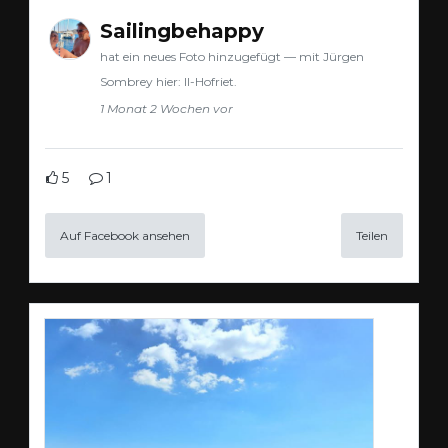
Sailingbehappy
hat ein neues Foto hinzugefügt — mit Jürgen
Sombrey hier: Il-Hofriet.
1 Monat 2 Wochen vor
5
1
Auf Facebook ansehen
Teilen