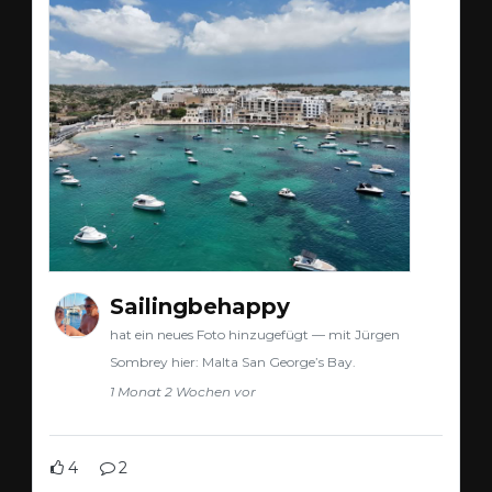
Sailingbehappy
hat ein neues Foto hinzugefügt — mit Jürgen
Sombrey hier: Malta San George’s Bay.
1 Monat 2 Wochen vor
4
2