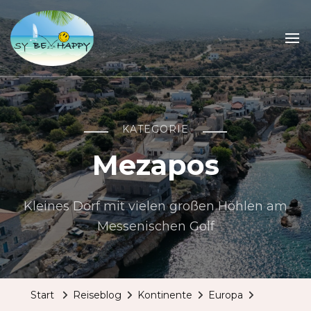
Sailing Be Happy
ein Traum wird wahr
KATEGORIE
Mezapos
Kleines Dorf mit vielen großen Höhlen am
Messenischen Golf
Start
Reiseblog
Kontinente
Europa