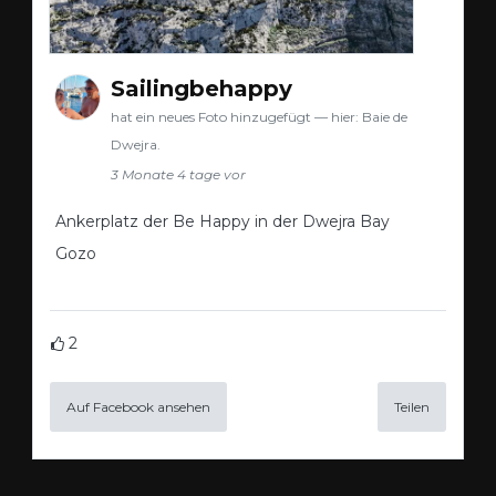
Sailingbehappy
hat ein neues Foto hinzugefügt — hier: Baie de
Dwejra.
3 Monate 4 tage vor
Ankerplatz der Be Happy in der Dwejra Bay
Gozo
2
Auf Facebook ansehen
Teilen