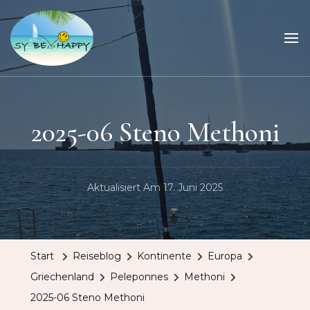
Sailing Be Happy
ein Traum wird wahr
2025-06 Steno Methoni
Aktualisiert Am
17. Juni 2025
Start
Reiseblog
Kontinente
Europa
Griechenland
Peleponnes
Methoni
2025-06 Steno Methoni