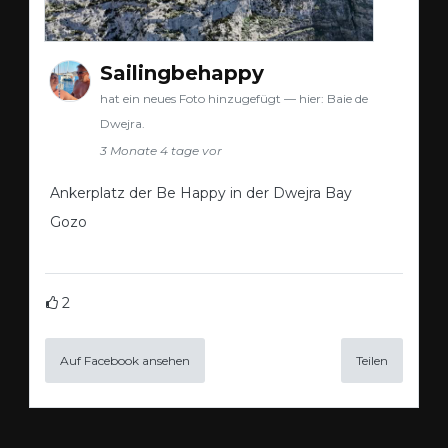
Sailingbehappy
hat ein neues Foto hinzugefügt — hier: Baie de
Dwejra.
3 Monate 4 tage vor
Ankerplatz der Be Happy in der Dwejra Bay
Gozo
2
Auf Facebook ansehen
Teilen