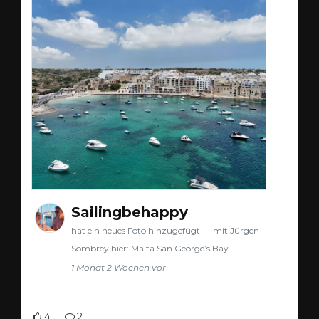
Sailingbehappy
hat ein neues Foto hinzugefügt — mit Jürgen
Sombrey hier: Malta San George’s Bay.
1 Monat 2 Wochen vor
4
2