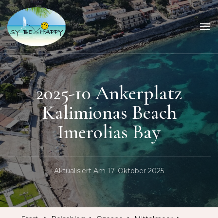
Sailing Be Happy
ein Traum wird wahr
2025-10 Ankerplatz
Kalimionas Beach
Imerolias Bay
Aktualisiert Am
17. Oktober 2025