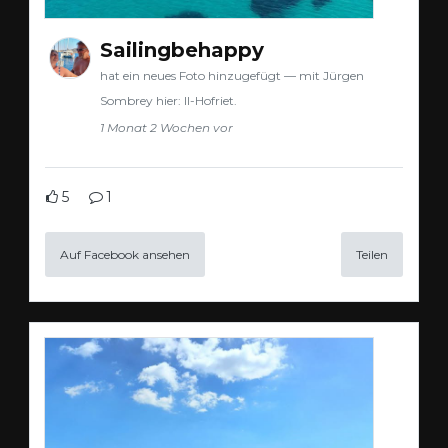
Sailingbehappy
hat ein neues Foto hinzugefügt — mit Jürgen
Sombrey hier: Il-Hofriet.
1 Monat 2 Wochen vor
5
1
Auf Facebook ansehen
Teilen