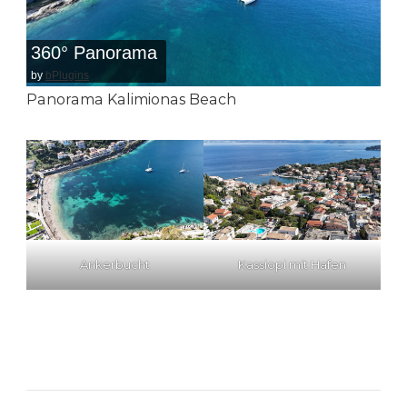
360° Panorama
by
bPlugins
Panorama Kalimionas Beach
Ankerbucht
Kassiopi mit Hafen