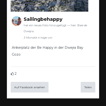
Sailingbehappy
hat ein neues Foto hinzugefügt — hier: Baie de
Dwejra.
3 Monate 4 tage vor
Ankerplatz der Be Happy in der Dwejra Bay
Gozo
2
Auf Facebook ansehen
Teilen