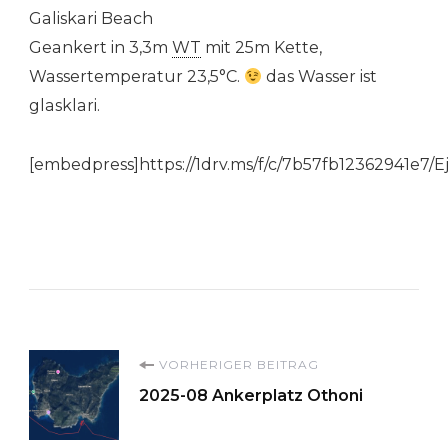
Galiskari Beach
Geankert in 3,3m
WT
mit 25m Kette,
Wassertemperatur 23,5°C.
das Wasser ist
glasklari.
[embedpress]https://1drv.ms/f/c/7b57fb12362941
Beitragsnavigation
VORHERIGER BEITRAG
2025-08 Ankerplatz Othoni