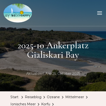
Sailing Be Happy
ein Traum wird wahr
2025-10 Ankerplatz
Gialiskari Bay
Aktualisiert Am
25. Oktober 2025
Start
Reiseblog
Ozeane
Mittelmeer
Ionisches Meer
Korfu