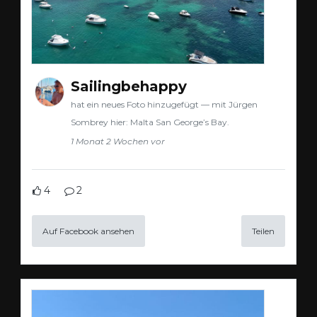
Sailingbehappy
hat ein neues Foto hinzugefügt — mit Jürgen
Sombrey hier: Malta San George’s Bay.
1 Monat 2 Wochen vor
4
2
Auf Facebook ansehen
Teilen