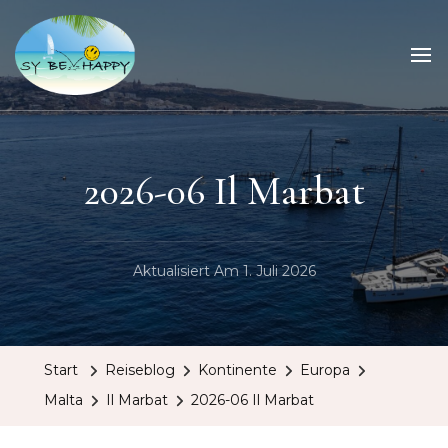
Sailing Be Happy
ein Traum wird wahr
2026-06 Il Marbat
Aktualisiert Am
1. Juli 2026
Start
Reiseblog
Kontinente
Europa
Malta
Il Marbat
2026-06 Il Marbat