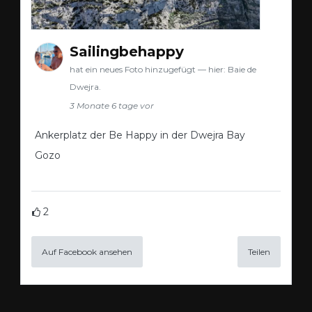
Sailingbehappy
hat ein neues Foto hinzugefügt — hier: Baie de
Dwejra.
3 Monate 6 tage vor
Ankerplatz der Be Happy in der Dwejra Bay
Gozo
2
Auf Facebook ansehen
Teilen