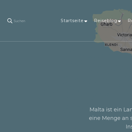
Startseite
Reiseblog
R
Suchen
Malta ist ein La
eine Menge an s
In