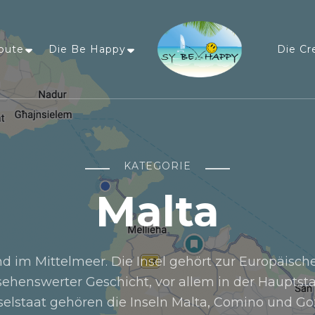
oute
Die Be Happy
Die Cr
Sailing Be Happy
ein Traum wird wahr
KATEGORIE
Malta
nd im Mittelmeer. Die Insel gehört zur Europäisch
ehenswerter Geschicht, vor allem in der Hauptsta
selstaat gehören die Inseln Malta, Comino und Go