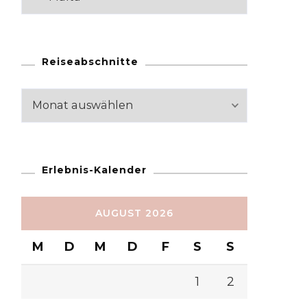
Reiseabschnitte
Reiseabschnitte
Erlebnis-Kalender
AUGUST 2026
M
D
M
D
F
S
S
1
2