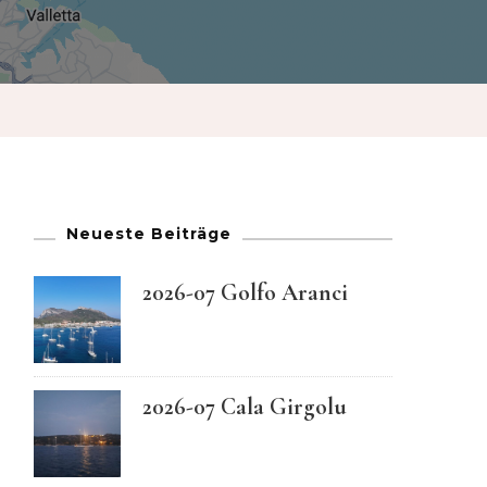
French
German
Greek
Italian
Neueste Beiträge
Maltese
2026-07 Golfo Aranci
Norwegian
2026-07 Cala Girgolu
Portuguese
Spanish