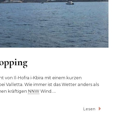
Hopping
t von Il-Hofra i-Kbira mit einem kurzen
bei Valletta. Wie immer ist das Wetter anders als
nen kràftigen
NNW
Wind…..
Lesen