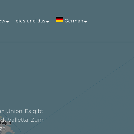
ew
dies und das
German
Afrikaans
Arabic
Chinese
(Simplified)
Dutch
en Union. Es gibt
dt Valletta. Zum
English
zo.