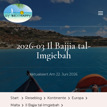
Sailing Be Happy
ein Traum wird wahr
2026-03 Il Bajjia tal-
Imgiebah
Aktualisiert Am
22. Juni 2026
Start
Reiseblog
Kontinente
Europa
Malta
Il Bajjia tal-Imgiebah