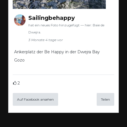
Sailingbehappy
hat ein neues Foto hinzugefügt — hier: Baie de
Dwejra.
3 Monate 4 tage vor
Ankerplatz der Be Happy in der Dwejra Bay
Gozo
2
Auf Facebook ansehen
Teilen