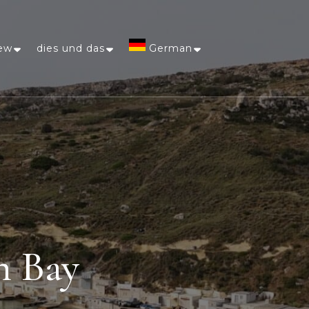
ew
dies und das
German
Afrikaans
Arabic
Chinese
(Simplified)
Dutch
n Bay
English