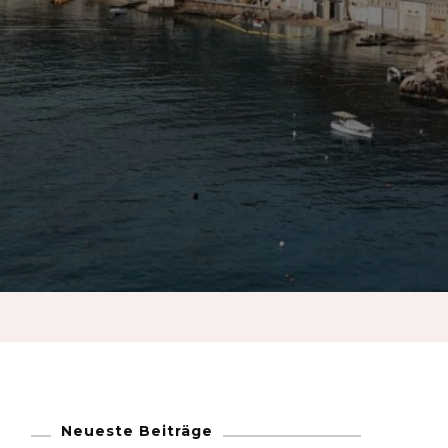
French
German
Greek
Italian
Maltese
Norwegian
Portuguese
Neueste Beiträge
Spanish