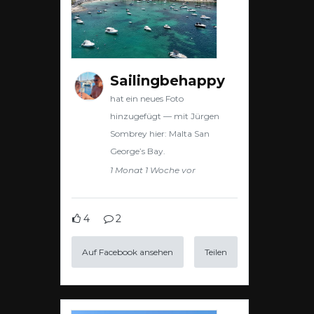
Sailingbehappy
hat ein neues Foto
hinzugefügt — mit Jürgen
Sombrey hier: Malta San
George’s Bay.
1 Monat 1 Woche vor
4
2
Auf Facebook ansehen
Teilen