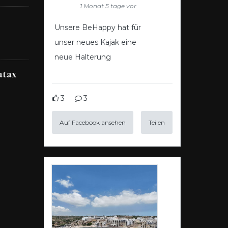
1 Monat 5 tage vor
Unsere BeHappy hat für
unser neues Kajak eine
neue Halterung
atax
3
3
Auf Facebook ansehen
Teilen