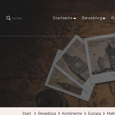
Startseite
Reiseblog
R
Suchen
Start
Reiseblog
Kontinente
Europa
Malt