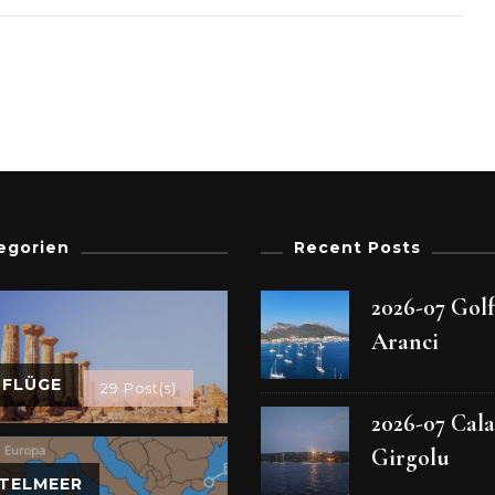
egorien
Recent Posts
2026-07 Gol
Aranci
SFLÜGE
29 Post(s)
2026-07 Cala
Girgolu
TELMEER