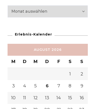
Reiseabschnitte
Erlebnis-Kalender
AUGUST 2026
M
D
M
D
F
S
S
1
2
3
4
5
6
7
8
9
10
11
12
13
14
15
16