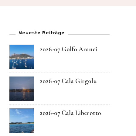
French
German
Neueste Beiträge
Greek
2026-07 Golfo Aranci
Italian
Maltese
2026-07 Cala Girgolu
Norwegian
2026-07 Cala Liberotto
Portuguese
Spanish