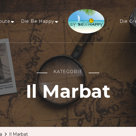
oute
Die Be Happy
Die Cr
Sailing Be Happy
ein Traum wird wahr
KATEGORIE
Il Marbat
a
Il Marbat