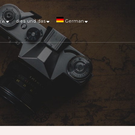
ew
dies und das
German
Afrikaans
Arabic
Chinese
(Simplified)
Dutch
English