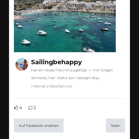
Sailingbehappy
hat ein neues Foto hinzugefügt — mit Jürgen
Sombrey hier: Malta San George’s Bay.
1 Monat 2 Wochen vor
4
2
Auf Facebook ansehen
Teilen