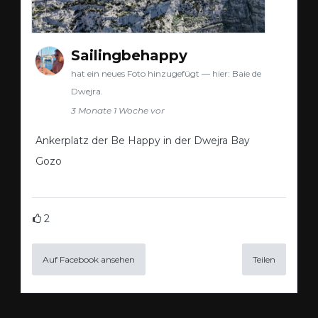
Sailingbehappy
hat ein neues Foto hinzugefügt — hier: Baie de
Dwejra.
3 Monate 1 Woche vor
Ankerplatz der Be Happy in der Dwejra Bay
Gozo
2
Auf Facebook ansehen
Teilen