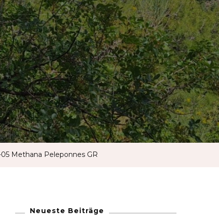
French
German
Greek
Italian
Maltese
-05 Methana Peleponnes GR
Norwegian
Portuguese
Neueste Beiträge
Spanish