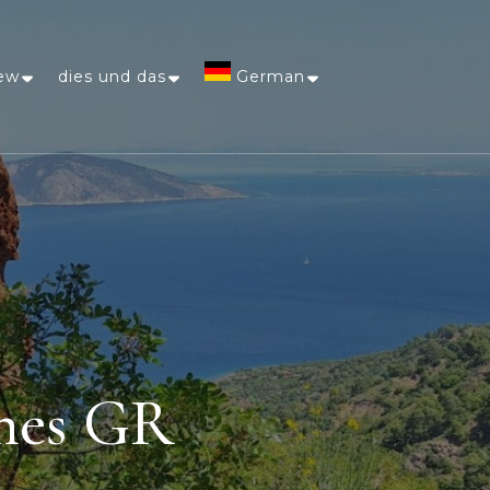
ew
dies und das
German
Afrikaans
Arabic
Chinese
(Simplified)
Dutch
nnes GR
English