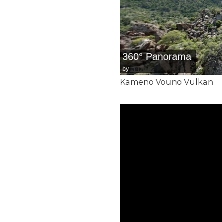
360° Panorama
by
bPlugins
Kameno Vouno Vulkan