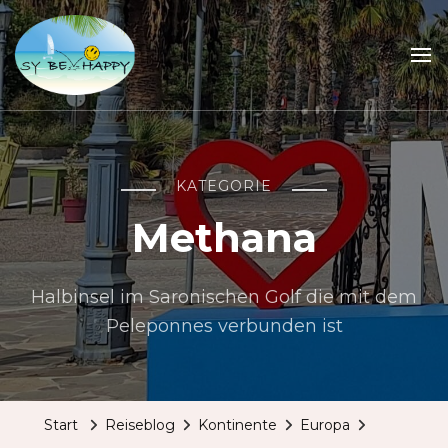
Sailing Be Happy
ein Traum wird wahr
KATEGORIE
Methana
Halbinsel im Saronischen Golf die mit dem
Peleponnes verbunden ist
Start
Reiseblog
Kontinente
Europa