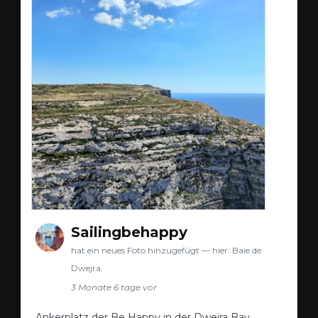
Sailingbehappy
hat ein neues Foto hinzugefügt — hier: Baie de
Dwejra.
3 Monate 6 tage vor
Ankerplatz der Be Happy in der Dwejra Bay