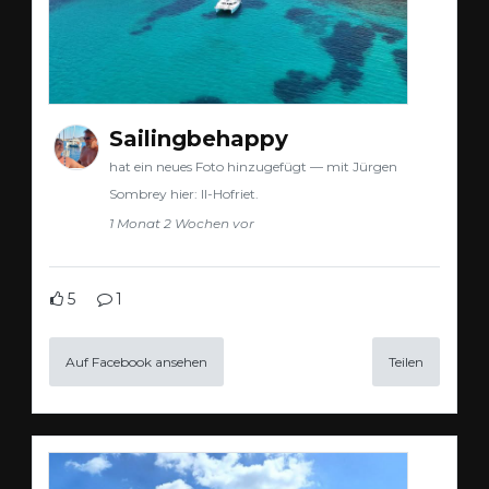
Sailingbehappy
hat ein neues Foto hinzugefügt — mit Jürgen
Sombrey hier: Il-Hofriet.
1 Monat 2 Wochen vor
5
1
Auf Facebook ansehen
Teilen