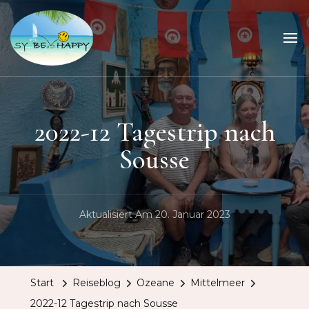
Sailing Be Happy
ein Traum wird wahr
2022-12 Tagestrip nach
Sousse
Aktualisiert Am
20. Januar 2023
Start
Reiseblog
Ozeane
Mittelmeer
2022-12 Tagestrip nach Sousse