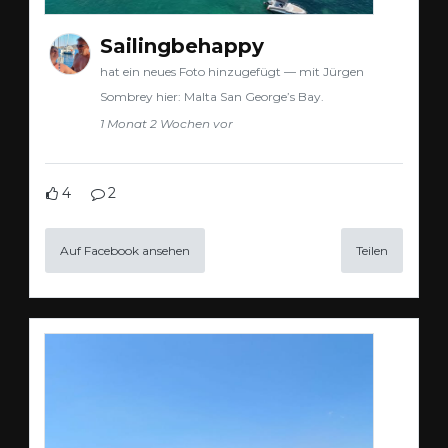
Sailingbehappy
hat ein neues Foto hinzugefügt — mit Jürgen
Sombrey hier: Malta San George’s Bay.
1 Monat 2 Wochen vor
4
2
Auf Facebook ansehen
Teilen