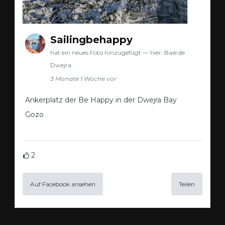
Sailingbehappy
hat ein neues Foto hinzugefügt — hier: Baie de
Dwejra.
3 Monate 1 Woche vor
Ankerplatz der Be Happy in der Dwejra Bay
Gozo
2
Auf Facebook ansehen
Teilen