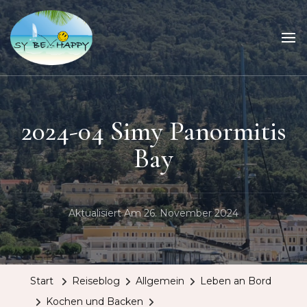
Sailing Be Happy
ein Traum wird wahr
2024-04 Simy Panormitis
Bay
Aktualisiert Am
26. November 2024
Start
Reiseblog
Allgemein
Leben an Bord
Kochen und Backen