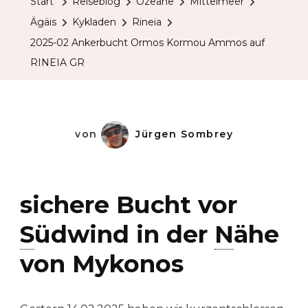
Start
Reiseblog
Ozeane
Mittelmeer
Ormos
Ägäis
Kykladen
Rineia
Kormo
2025-02 Ankerbucht Ormos Kormou Ammos auf
Ammo
RINEIA GR
Auf
RINEIA
GR
von
Jürgen Sombrey
sichere Bucht vor
S
üdwind in der
N
ähe
von Mykonos