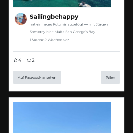
Sailingbehappy
hat ein neues Foto hinzugefügt — mit Jürgen
Sombrey hier: Malta San George’s Bay.
1 Monat 2 Wochen vor
4
2
Auf Facebook ansehen
Teilen