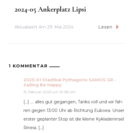
2024-05 Ankerplatz Lipsi
Aktualisiert Am
29. Mai 2024
Lesen
1 KOMMENTAR
2025-01 Stadtkai Pythagorio SAMOS GR -
Sailing Be Happy
15. Februar 2025 um 13:08 Uhr
[…] .… alles gut gegan­gen, Tanks voll und wir fah­
ren gegen 13:00 Uhr ab Rich­tung Euboea. Unser
ers­ter geplan­ter Stop ist die klei­ne Kykla­den­in­sel
Rine­ia. […]