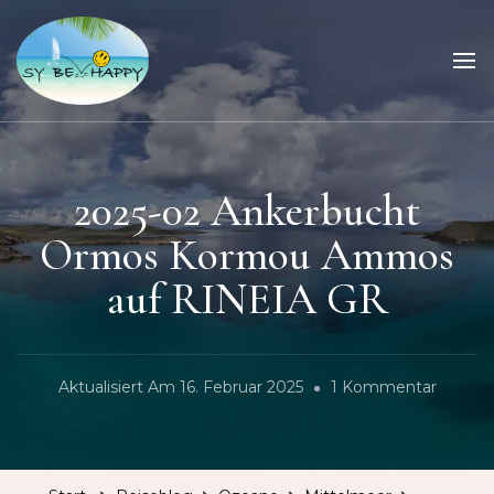
Sailing Be Happy
ein Traum wird wahr
2025-02 Ankerbucht
Ormos Kormou Ammos
auf RINEIA GR
Zu
Aktualisiert Am
16. Februar 2025
1 Kommentar
2025-
02
Ankerb