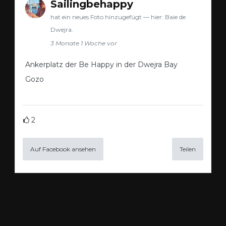
Sailingbehappy
hat ein neues Foto hinzugefügt — hier: Baie de
Dwejra.
3 Monate 1 Woche vor
Ankerplatz der Be Happy in der Dwejra Bay
Gozo
2
Auf Facebook ansehen
Teilen