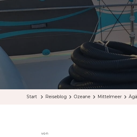
Start
Reiseblog
Ozeane
Mittelmeer
Ägä
von