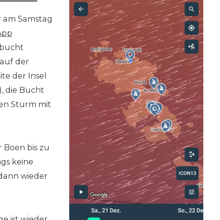
er am Samstag
App
rbucht
 auf der
e der Insel
), die Bucht
en Sturm mit
r Boen bis zu
gs keine
dann wieder
e ist wieder