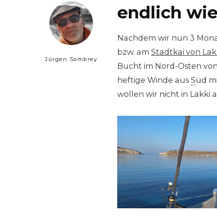
endlich wi
Nachdem wir nun 3 Monate
bzw. am
Stadtkai von Lak
Jürgen Sombrey
Bucht im Nord-Osten vo
heftige Winde aus
S
üd m
wollen wir nicht in Lakki