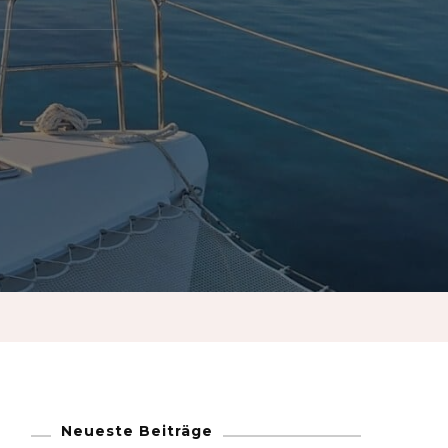
French
German
Greek
Italian
Maltese
Norwegian
Portuguese
Neueste Beiträge
Spanish