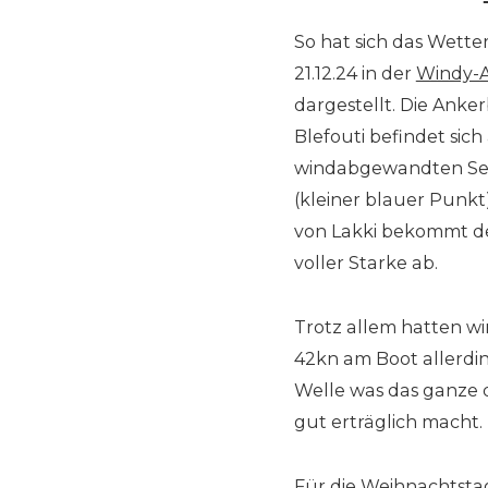
So hat sich das Wett
21.12.24 in der
Windy-
dargestellt. Die Anke
Blefouti befindet sich
windabgewandten Seit
(kleiner blauer Punkt
von Lakki bekommt d
voller Starke ab.
Trotz allem hatten wi
42kn am Boot allerdin
Welle was das ganze 
gut erträglich macht.
Für die Weihnachtstag