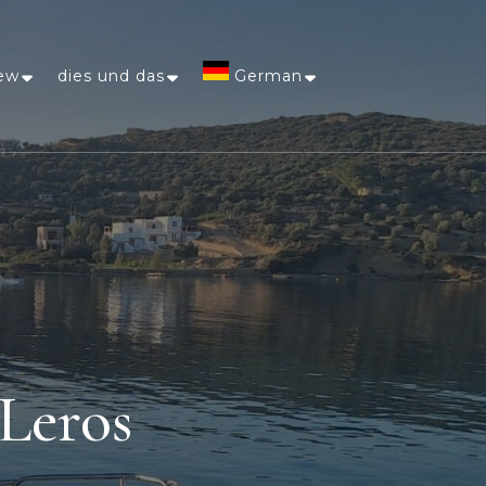
ew
dies und das
German
Afrikaans
Arabic
Chinese
(Simplified)
Dutch
 Leros
English