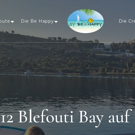
oute
Die Be Happy
Die Cr
Sailing Be Happy
ein Traum wird wahr
12 Blefouti Bay auf