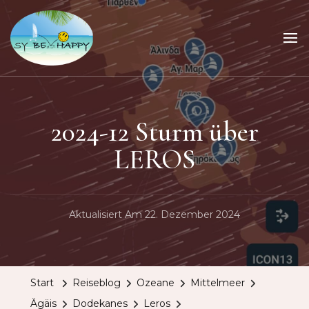
Sailing Be Happy
ein Traum wird wahr
2024-12 Sturm über
LEROS
Aktualisiert Am
22. Dezember 2024
Start
Reiseblog
Ozeane
Mittelmeer
Ägäis
Dodekanes
Leros