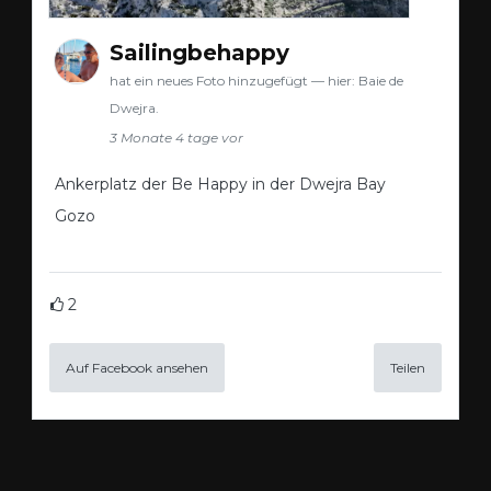
Sailingbehappy
hat ein neues Foto hinzugefügt — hier: Baie de
Dwejra.
3 Monate 4 tage vor
Ankerplatz der Be Happy in der Dwejra Bay
Gozo
2
Auf Facebook ansehen
Teilen