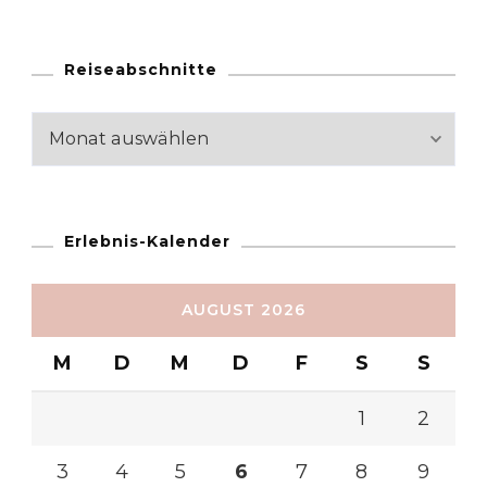
Reiseabschnitte
Reiseabschnitte
Erlebnis-Kalender
AUGUST 2026
M
D
M
D
F
S
S
1
2
3
4
5
6
7
8
9