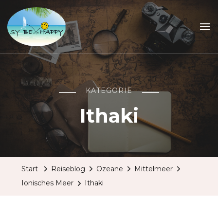
Sailing Be Happy
ein Traum wird wahr
KATEGORIE
Ithaki
Start
Reiseblog
Ozeane
Mittelmeer
Ionisches Meer
Ithaki