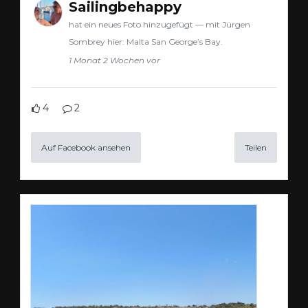
Sailingbehappy
hat ein neues Foto hinzugefügt — mit Jürgen
Sombrey hier: Malta San George’s Bay.
1 Monat 2 Wochen vor
4
2
Auf Facebook ansehen
Teilen