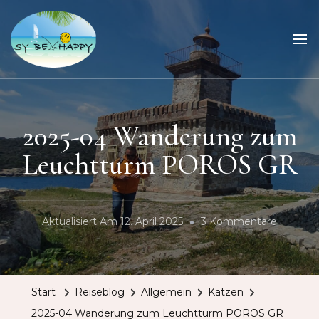
Sailing Be Happy
ein Traum wird wahr
2025-04 Wanderung zum
Leuchtturm POROS GR
Zu
Aktualisiert Am
12. April 2025
3 Kommentare
2025-
04
Wander
Start
Reiseblog
Allgemein
Katzen
Zum
2025-04 Wanderung zum Leuchtturm POROS GR