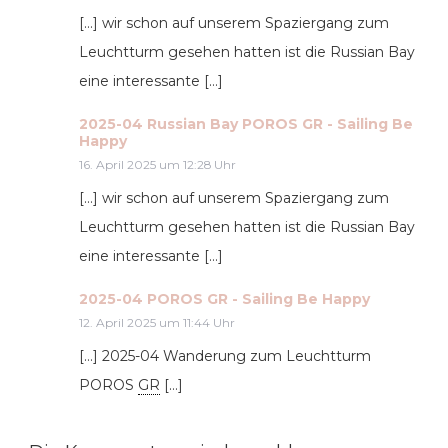
[…] wir schon auf unse­rem Spa­zier­gang zum
Leucht­turm gese­hen hat­ten ist die Rus­si­an Bay
eine inter­es­san­te […]
2025-04 Russian Bay POROS GR - Sailing Be
Happy
16. April 2025 um 12:28 Uhr
[…] wir schon auf unse­rem Spa­zier­gang zum
Leucht­turm gese­hen hat­ten ist die Rus­si­an Bay
eine inter­es­san­te […]
2025-04 POROS GR - Sailing Be Happy
12. April 2025 um 11:44 Uhr
[…] 2025-04 Wan­de­rung zum Leucht­turm
POROS
GR
[…]