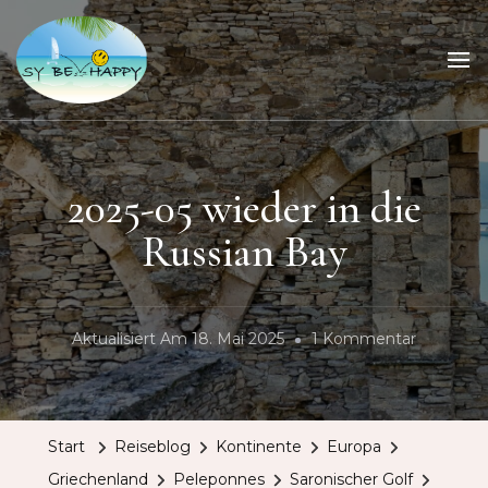
Sailing Be Happy
ein Traum wird wahr
2025-05 wieder in die
Russian Bay
Zu
Aktualisiert Am
18. Mai 2025
1 Kommentar
2025-
05
Wieder
Start
Reiseblog
Kontinente
Europa
In
Griechenland
Peleponnes
Saronischer Golf