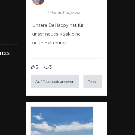
1 Monat 5 tage vor
Unsere BeHappy hat für
unser neues Kajak eine
neue Halterung
atax
3
3
Auf Facebook ansehen
Teilen