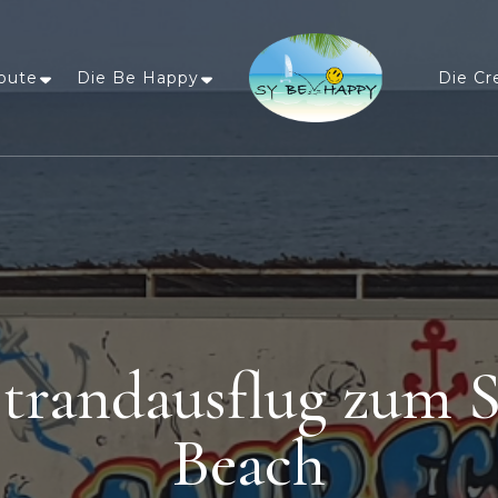
oute
Die Be Happy
Die Cr
Sailing Be Happy
ein Traum wird wahr
Strandausflug zum 
Beach