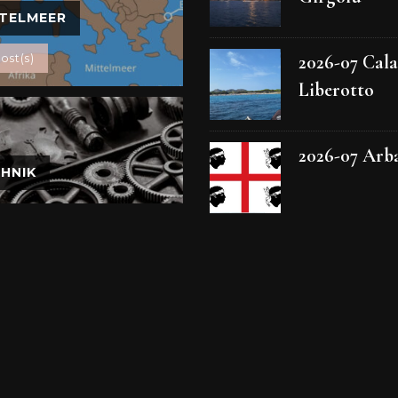
TELMEER
2026-07 Cala
ost(s)
Liberotto
2026-07 Arb
HNIK