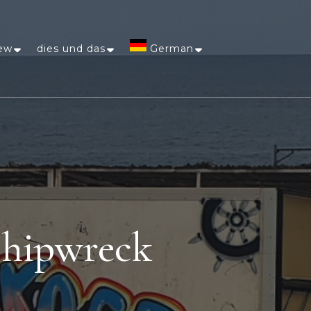
ew
dies und das
German
Afrikaans
Arabic
Chinese
(Simplified)
Shipwreck
Dutch
English