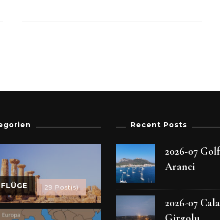
egorien
Recent Posts
2026-07 Gol
Aranci
SFLÜGE
29 Post(s)
2026-07 Cala
Girgolu