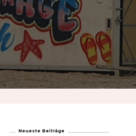
French
German
Greek
Italian
Maltese
Norwegian
Portuguese
Neueste Beiträge
Spanish