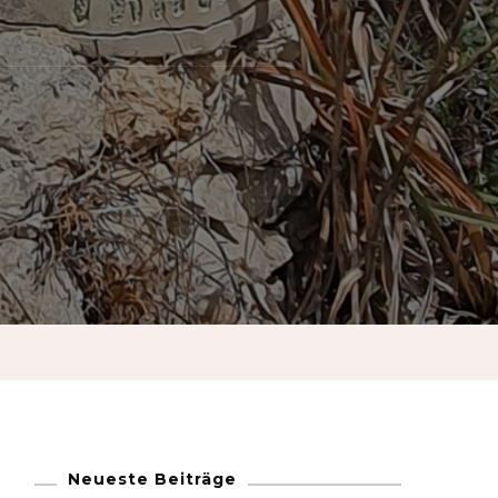
French
German
Greek
Italian
Maltese
Norwegian
Portuguese
Neueste Beiträge
Spanish