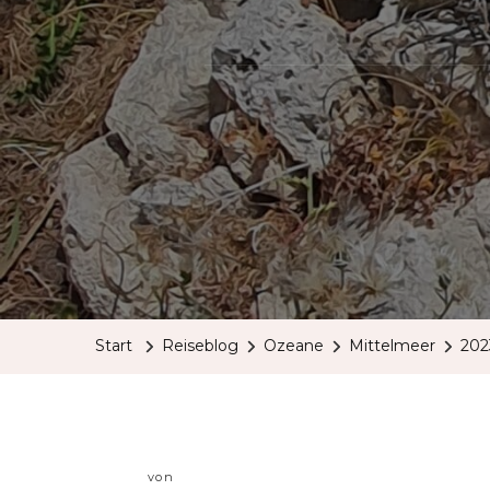
Start
Reiseblog
Ozeane
Mittelmeer
202
von