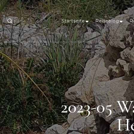
Startseite
Reiseblog
R
Suchen
2023-05 W
He