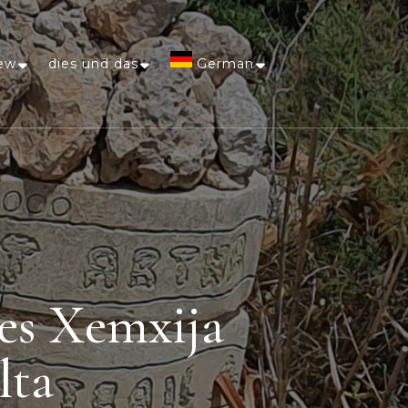
ew
dies und das
German
Afrikaans
Arabic
Chinese
(Simplified)
es Xemxija
Dutch
lta
English