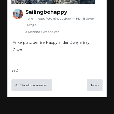
Sailingbehappy
hat ein neues Foto hinzugefügt — hier: Baie de
Dwejra.
3 Monate 1 Woche vor
Ankerplatz der Be Happy in der Dwejra Bay
Gozo
2
Auf Facebook ansehen
Teilen