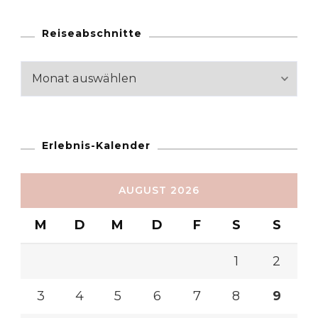
Reiseabschnitte
Reiseabschnitte
Erlebnis-Kalender
AUGUST 2026
M
D
M
D
F
S
S
1
2
3
4
5
6
7
8
9