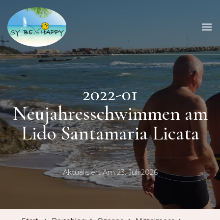
Sailing Be Happy
ein Traum wird wahr
2022-01
Neujahresschwimmen am
Lido Santamaria Licata
Aktualisiert Am
23. Juli 2026