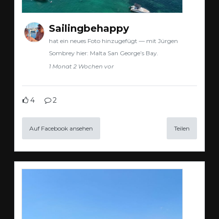
Sailingbehappy
hat ein neues Foto hinzugefügt — mit Jürgen
Sombrey hier: Malta San George’s Bay.
1 Monat 2 Wochen vor
4
2
Auf Facebook ansehen
Teilen