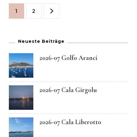
Seitennummerierun
Seite
Seite
1
2
der
Beiträge
Neueste Beiträge
2026-07 Golfo Aranci
2026-07 Cala Girgolu
2026-07 Cala Liberotto