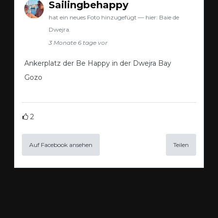
Sailingbehappy
hat ein neues Foto hinzugefügt — hier: Baie de
Dwejra.
3 Monate 6 tage vor
Ankerplatz der Be Happy in der Dwejra Bay
Gozo
2
Auf Facebook ansehen
Teilen