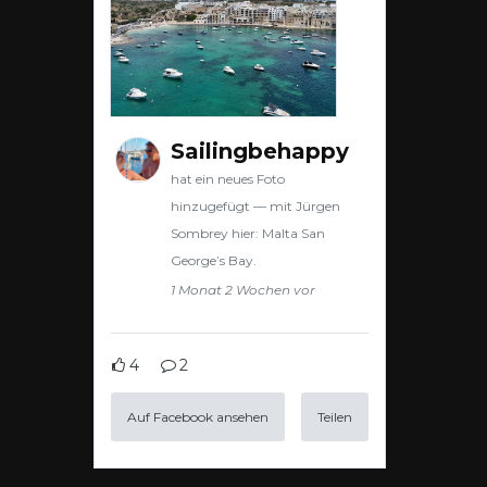
Sailingbehappy
hat ein neues Foto
hinzugefügt — mit Jürgen
Sombrey hier: Malta San
George’s Bay.
1 Monat 2 Wochen vor
4
2
Auf Facebook ansehen
Teilen