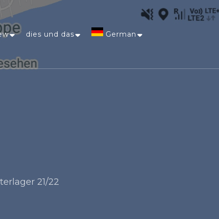
ew
dies und das
German
Afrikaans
Arabic
Chinese
(Simplified)
Dutch
terlager 21/22
English