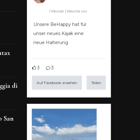
1 Monat 1 Woche vor
Unsere BeHappy hat für
unser neues Kajak eine
neue Halterung
atax
3
3
Auf Facebook ansehen
Teilen
ggia di
o San