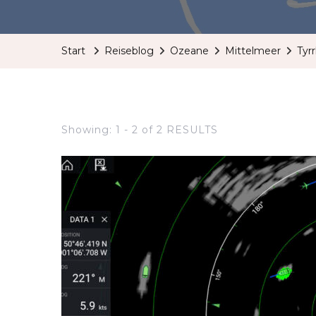
Start
Reiseblog
Ozeane
Mittelmeer
Tyr
Showing: 1 - 2 of 2 RESULTS