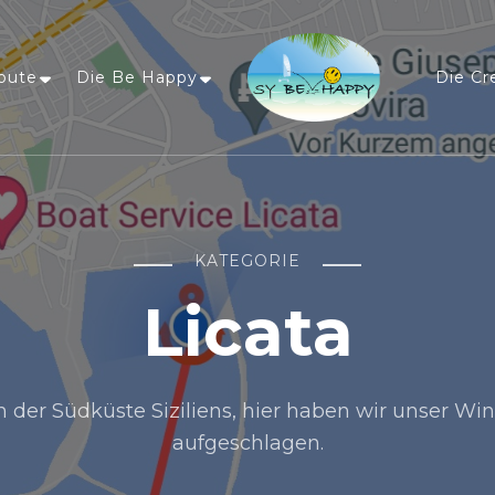
oute
Die Be Happy
Die Cr
Sailing Be Happy
ein Traum wird wahr
KATEGORIE
Licata
 der Südküste Siziliens, hier haben wir unser Win
aufgeschlagen.