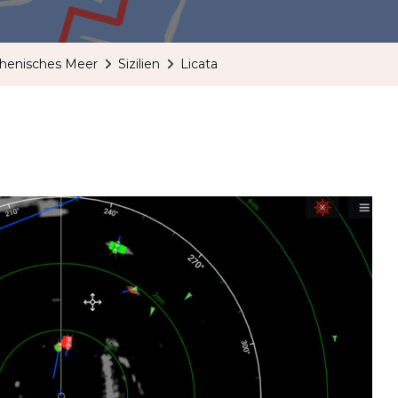
rhenisches Meer
Sizilien
Licata