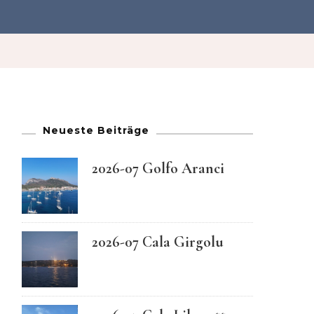
French
German
Greek
Neueste Beiträge
Italian
2026-07 Golfo Aranci
Maltese
Norwegian
2026-07 Cala Girgolu
Portuguese
Spanish