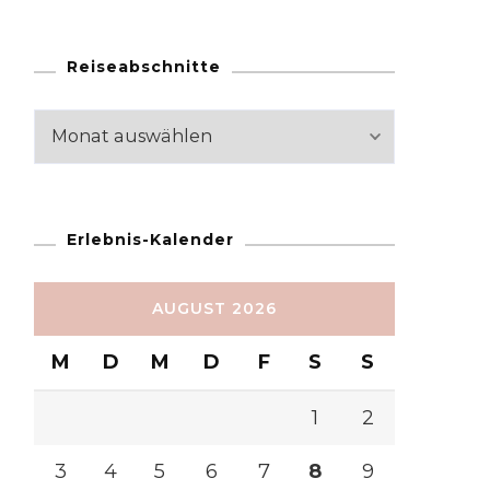
Reiseabschnitte
Reiseabschnitte
Erlebnis-Kalender
AUGUST 2026
M
D
M
D
F
S
S
1
2
3
4
5
6
7
8
9