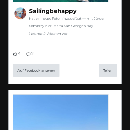
Sailingbehappy
hat ein neues Foto hinzugefügt — mit Jürgen
Sombrey hier: Malta San George’s Bay.
1 Monat 2 Wochen vor
4
2
Auf Facebook ansehen
Teilen